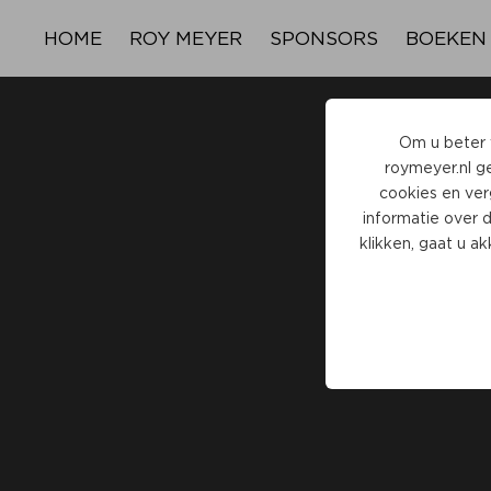
HOME
ROY MEYER
SPONSORS
BOEKEN
Om u beter v
roymeyer.nl
ge
cookies en ver
informatie over 
klikken, gaat u a