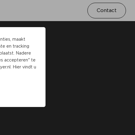
Contact
nties, maakt
ate en tracking
laatst. Nadere
les accepteren" te
er.nl
. Hier vindt u