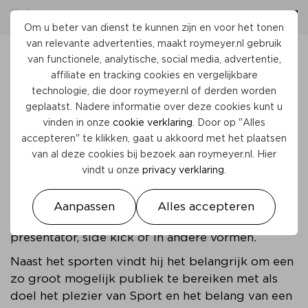
Om u beter van dienst te kunnen zijn en voor het tonen
van relevante advertenties, maakt
roymeyer.nl
gebruik
van functionele, analytische, social media, advertentie,
affiliate en tracking cookies en vergelijkbare
ROY MEYER & TV
technologie, die door
roymeyer.nl
of derden worden
geplaatst. Nadere informatie over deze cookies kunt u
Roy Meyer verschijnt regelmatig op nationale
vinden in onze
cookie verklaring
. Door op "Alles
televisie rondom zijn persoon als sporter en
accepteren" te klikken, gaat u akkoord met het plaatsen
persoonlijkheid. Van nature vindt hij het prachtig
van al deze cookies bij bezoek aan
roymeyer.nl
. Hier
om andere mensen te inspireren.
vindt u onze
privacy verklaring
.
Waar dit begon met zijn sportieve prestaties en
het delen van zijn bijzondere achtergrondverhaal,
Aanpassen
Alles accepteren
treedt hij nou ook steeds vaker op via tv. Als
presentator, side kick of in andere vormen.
Naast het sporten vindt hij het belangrijk om een
zo groot mogelijk publiek te bereiken met als
doel het plezier van Sport en het belang van een