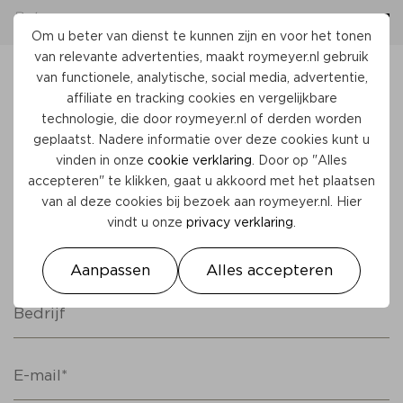
Om u beter van dienst te kunnen zijn en voor het tonen
van relevante advertenties, maakt
roymeyer.nl
gebruik
van functionele, analytische, social media, advertentie,
affiliate en tracking cookies en vergelijkbare
LEZINGEN MET ROY MEYER
technologie, die door
roymeyer.nl
of derden worden
geplaatst. Nadere informatie over deze cookies kunt u
Door middel van lezingen deelt Roy zijn verhaal
vinden in onze
cookie verklaring
. Door op "Alles
en motiveert hij anderen voor een positieve kijk
accepteren" te klikken, gaat u akkoord met het plaatsen
op het leven.
van al deze cookies bij bezoek aan
roymeyer.nl
. Hier
vindt u onze
privacy verklaring
.
Aanpassen
Alles accepteren